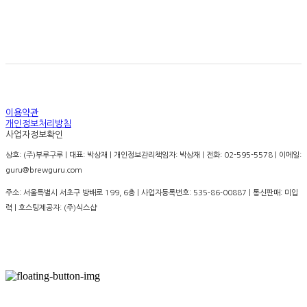
경고: 지나친 음주는 뇌졸증, 기억력 손상이나 치매를 유
발합니다. 임신 중 음주는 기형아 출생 위험을 높입니다.
이용약관
개인정보처리방침
사업자정보확인
상호: (주)부루구루 | 대표: 박상재 | 개인정보관리책임자: 박상재 | 전화: 02-595-5578 | 이메일:
guru@brewguru.com
주소: 서울특별시 서초구 방배로 199, 6층 | 사업자등록번호:
535-86-00887
| 통신판매:
미입
력
| 호스팅제공자: (주)식스샵