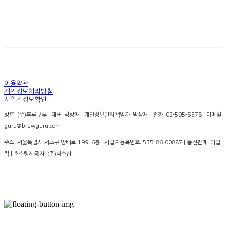
경고: 지나친 음주는 뇌졸증, 기억력 손상이나 치매를 유
발합니다. 임신 중 음주는 기형아 출생 위험을 높입니다.
이용약관
개인정보처리방침
사업자정보확인
상호: (주)부루구루 | 대표: 박상재 | 개인정보관리책임자: 박상재 | 전화: 02-595-5578 | 이메일:
guru@brewguru.com
주소: 서울특별시 서초구 방배로 199, 6층 | 사업자등록번호:
535-86-00887
| 통신판매:
미입
력
| 호스팅제공자: (주)식스샵