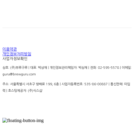
경고: 지나친 음주는 뇌졸증, 기억력 손상이나 치매를 유
발합니다. 임신 중 음주는 기형아 출생 위험을 높입니다.
이용약관
개인정보처리방침
사업자정보확인
상호: (주)부루구루 | 대표: 박상재 | 개인정보관리책임자: 박상재 | 전화: 02-595-5578 | 이메일:
guru@brewguru.com
주소: 서울특별시 서초구 방배로 199, 6층 | 사업자등록번호:
535-86-00887
| 통신판매:
미입
력
| 호스팅제공자: (주)식스샵