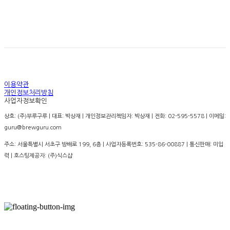
경고: 지나친 음주는 뇌졸증, 기억력 손상이나 치매를 유
발합니다. 임신 중 음주는 기형아 출생 위험을 높입니다.
이용약관
개인정보처리방침
사업자정보확인
상호: (주)부루구루 | 대표: 박상재 | 개인정보관리책임자: 박상재 | 전화: 02-595-5578 | 이메일:
guru@brewguru.com
주소: 서울특별시 서초구 방배로 199, 6층 | 사업자등록번호:
535-86-00887
| 통신판매:
미입
력
| 호스팅제공자: (주)식스샵