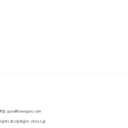
증, 기억력 손상이나 치매를 유발합니다. 임신 중 음주는 기
일: guru@brewguru.com
미입력
| 호스팅제공자: (주)식스샵