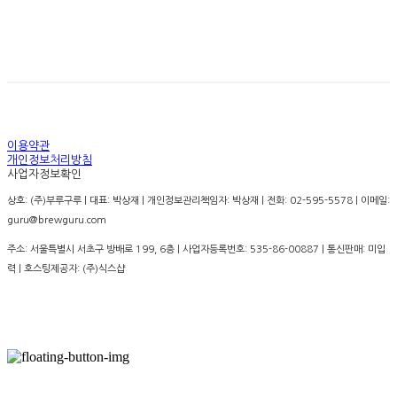
경고: 지나친 음주는 뇌졸증, 기억력 손상이나 치매를 유
발합니다. 임신 중 음주는 기형아 출생 위험을 높입니다.
이용약관
개인정보처리방침
사업자정보확인
상호: (주)부루구루 | 대표: 박상재 | 개인정보관리책임자: 박상재 | 전화: 02-595-5578 | 이메일:
guru@brewguru.com
주소: 서울특별시 서초구 방배로 199, 6층 | 사업자등록번호:
535-86-00887
| 통신판매:
미입
력
| 호스팅제공자: (주)식스샵