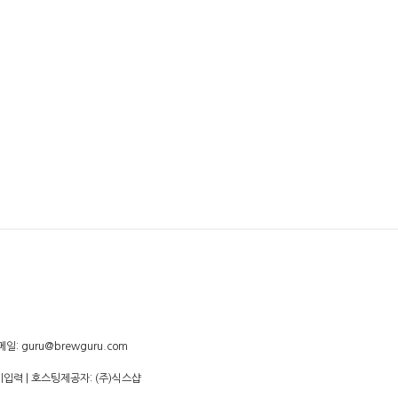
증, 기억력 손상이나 치매를 유발합니다. 임신 중 음주는 기
일: guru@brewguru.com
미입력
| 호스팅제공자: (주)식스샵