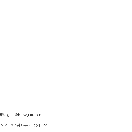
증, 기억력 손상이나 치매를 유발합니다. 임신 중 음주는 기
일: guru@brewguru.com
미입력
| 호스팅제공자: (주)식스샵