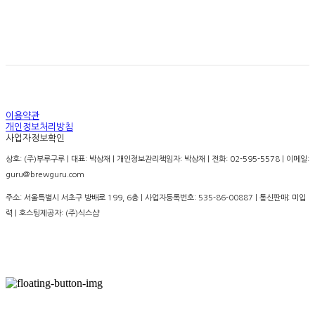
경고: 지나친 음주는 뇌졸증, 기억력 손상이나 치매를 유
발합니다. 임신 중 음주는 기형아 출생 위험을 높입니다.
이용약관
개인정보처리방침
사업자정보확인
상호: (주)부루구루 | 대표: 박상재 | 개인정보관리책임자: 박상재 | 전화: 02-595-5578 | 이메일:
guru@brewguru.com
주소: 서울특별시 서초구 방배로 199, 6층 | 사업자등록번호:
535-86-00887
| 통신판매:
미입
력
| 호스팅제공자: (주)식스샵