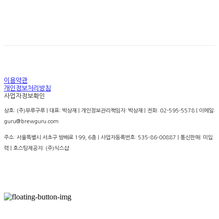
경고: 지나친 음주는 뇌졸증, 기억력 손상이나 치매를 유
발합니다. 임신 중 음주는 기형아 출생 위험을 높입니다.
이용약관
개인정보처리방침
사업자정보확인
상호: (주)부루구루 | 대표: 박상재 | 개인정보관리책임자: 박상재 | 전화: 02-595-5578 | 이메일:
guru@brewguru.com
주소: 서울특별시 서초구 방배로 199, 6층 | 사업자등록번호:
535-86-00887
| 통신판매:
미입
력
| 호스팅제공자: (주)식스샵