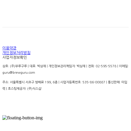
경고: 지나친 음주는 뇌졸증, 기억력 손상이나 치매를 유
발합니다. 임신 중 음주는 기형아 출생 위험을 높입니다.
이용약관
개인정보처리방침
사업자정보확인
상호: (주)부루구루 | 대표: 박상재 | 개인정보관리책임자: 박상재 | 전화: 02-595-5578 | 이메일:
guru@brewguru.com
주소: 서울특별시 서초구 방배로 199, 6층 | 사업자등록번호:
535-86-00887
| 통신판매:
미입
력
| 호스팅제공자: (주)식스샵