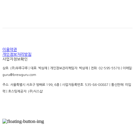
경고: 지나친 음주는 뇌졸증, 기억력 손상이나 치매를 유
발합니다. 임신 중 음주는 기형아 출생 위험을 높입니다.
이용약관
개인정보처리방침
사업자정보확인
상호: (주)부루구루 | 대표: 박상재 | 개인정보관리책임자: 박상재 | 전화: 02-595-5578 | 이메일:
guru@brewguru.com
주소: 서울특별시 서초구 방배로 199, 6층 | 사업자등록번호:
535-86-00887
| 통신판매:
미입
력
| 호스팅제공자: (주)식스샵